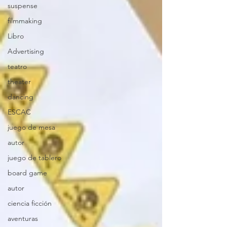
suspense
filmmaking
Libro
Advertising
teatro
theater
dancing
ESCAC
juego de mesa
autor
juego de tablero
board game
autor
ciencia ficción
aventuras