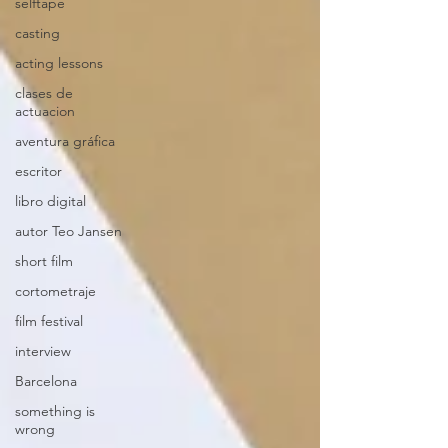
selftape
casting
acting lessons
clases de
actuacion
aventura gráfica
escritor
libro digital
autor Teo Jansen
short film
cortometraje
film festival
interview
Barcelona
something is
wrong