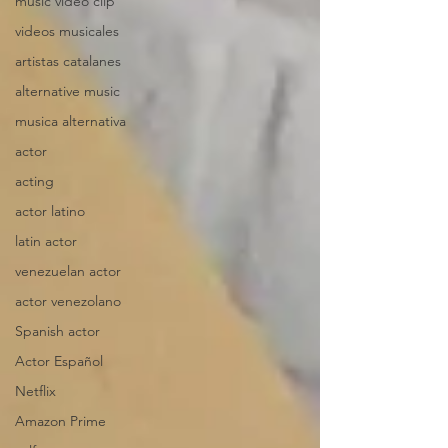
music video clip
videos musicales
artistas catalanes
alternative music
musica alternativa
actor
acting
actor latino
latin actor
venezuelan actor
actor venezolano
Spanish actor
Actor Español
Netflix
Amazon Prime