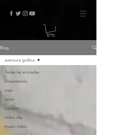
Blog
aventura gráfica
Todas las entradas
Empezando
viaje
actor
London
video clip
music video