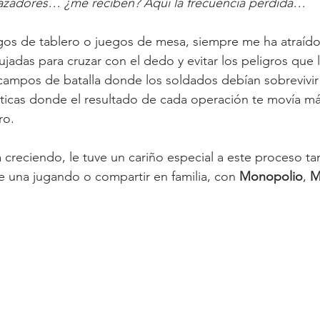
azadores… ¿me reciben? Aquí la frecuencia perdida…
gos de tablero o juegos de mesa, siempre me ha atraído
jadas para cruzar con el dedo y evitar los peligros que
 campos de batalla donde los soldados debían sobrevivir 
icas donde el resultado de cada operación te movía má
ro.
creciendo, le tuve un cariño especial a este proceso tan
e una jugando o compartir en familia, con 
Monopolio
, 
M