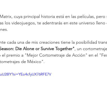
atrix, cuya principal historia está en las películas, pero s
as los videojuegos, te adentrarás en este universo lleno
ones.
nte cada una de mis creaciones tiene la posibilidad tra
Season: Die Alone or Survive Together"
, un cortometraje
vó el premio a "Mejor Cortometraje de Acción" en el "Fes
rtometrajes de México".
8YuU28lY?si=YEo4cfyUX76RFE7V