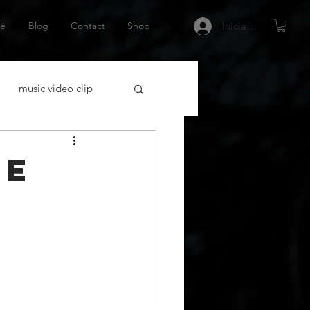
é
Blog
Contact
Shop
Iniciar sesión
music video clip
acting
de
tor Español
Netflix
 gráfica
escritor