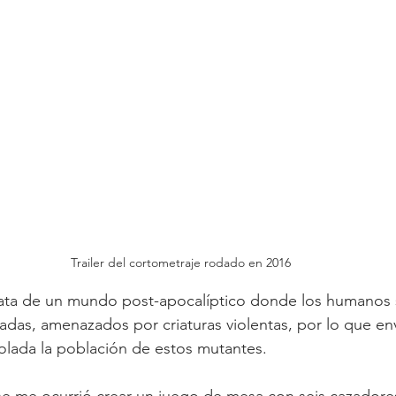
Trailer del cortometraje rodado en 2016
ata de un mundo post-apocalíptico donde los humanos 
icadas, amenazados por criaturas violentas, por lo que en
olada la población de estos mutantes.
e me ocurrió crear un juego de mesa con seis cazadores