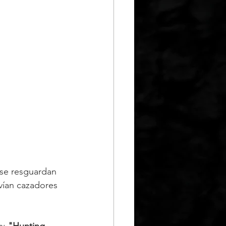
se resguardan 
vían cazadores 
: 
"Hunting 