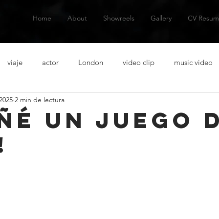
Home
About
Showreels
Gallery
CV Resum
viaje
actor
London
video clip
music video
2025
2 min de lectura
talanes
alternative music
musica alternativa
actor
eñé un juego 
!
venezuelan actor
actor venezolano
Spanish actor
Ac
casting
acting lessons
clases de actuacion
aventura
n
short film