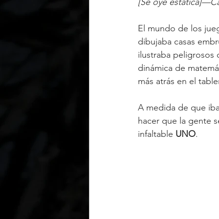
[Se oye estática]—C
El mundo de los jue
dibujaba casas embru
ilustraba peligrosos
dinámica de matemát
más atrás en el table
A medida de que iba 
hacer que la gente s
infaltable 
UNO
.