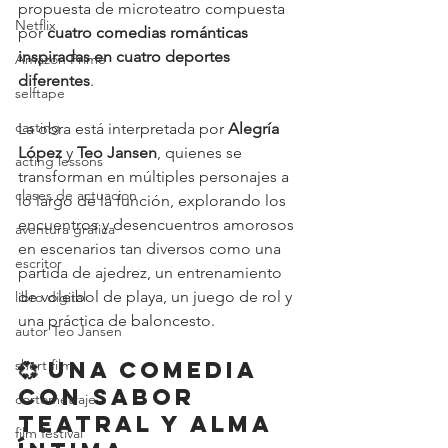
propuesta de microteatro compuesta 
Netflix
por 
cuatro comedias románticas 
inspiradas en cuatro deportes 
Amazon Prime
diferentes
.
selftape
casting
La obra está interpretada por 
Alegría 
López
 y 
Teo Jansen
, quienes se 
acting lessons
transforman en múltiples personajes a 
clases de actuacion
lo largo de la función, explorando los 
encuentros y desencuentros amorosos 
aventura gráfica
en escenarios tan diversos como una 
escritor
partida de ajedrez, un entrenamiento 
de voleibol de playa, un juego de rol y 
libro digital
una práctica de baloncesto.
autor Teo Jansen
💞 Una comedia 
short film
con sabor 
cortometraje
teatral y alma 
film festival