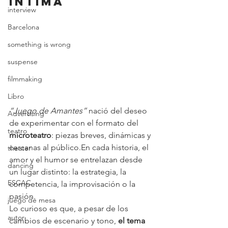
íntima
interview
Barcelona
something is wrong
suspense
filmmaking
Libro
“Juego de Amantes”
 nació del deseo 
Advertising
de experimentar con el formato del 
teatro
microteatro
: piezas breves, dinámicas y 
cercanas al público.En cada historia, el 
theater
amor y el humor se entrelazan desde 
dancing
un lugar distinto: la estrategia, la 
ESCAC
competencia, la improvisación o la 
pasión.
juego de mesa
Lo curioso es que, a pesar de los 
autor
cambios de escenario y tono, 
el tema 