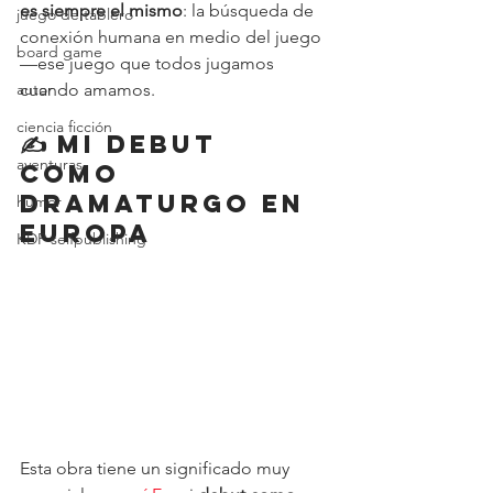
es siempre el mismo
: la búsqueda de 
juego de tablero
conexión humana en medio del juego 
board game
—ese juego que todos jugamos 
cuando amamos.
autor
ciencia ficción
✍️ Mi debut 
aventuras
como 
dramaturgo en 
humor
Europa
KDP selfpublishing
Esta obra tiene un significado muy 