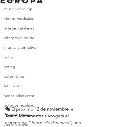
Europa
music video clip
videos musicales
artistas catalanes
alternative music
musica alternativa
actor
acting
actor latino
latin actor
venezuelan actor
actor venezolano
🎭 El próximo 
12 de noviembre
, el 
Spanish actor
Teatro Metamorfosis
 acogerá el 
estreno de 
“Juego de Amantes”
, una 
Actor Español