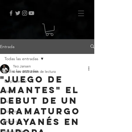
Entrada
Todas las entradas
Teo Jansen
Todas las entradas
6 nov 2025
2 min de lectura
"Juego de
Empezando
Amantes" el
viaje
debut de un
actor
dramaturgo
London
guayanés en
video clip
music video