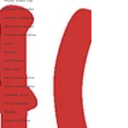
music video clip
videos musicales
artistas catalanes
alternative music
musica alternativa
actor
acting
actor latino
latin actor
venezuelan actor
actor venezolano
Spanish actor
Actor Español
Netflix
Amazon Prime