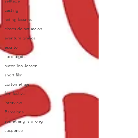
selftape
casting
acting lessons
clases de actuacion
aventura gráfica
escritor
libro digital
autor Teo Jansen
short film
cortometraje
film festival
interview
Barcelona
something is wrong
suspense