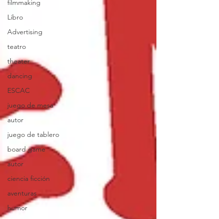
filmmaking
Libro
Advertising
teatro
theater
dancing
ESCAC
juego de mesa
autor
juego de tablero
board game
autor
ciencia ficción
aventuras
humor