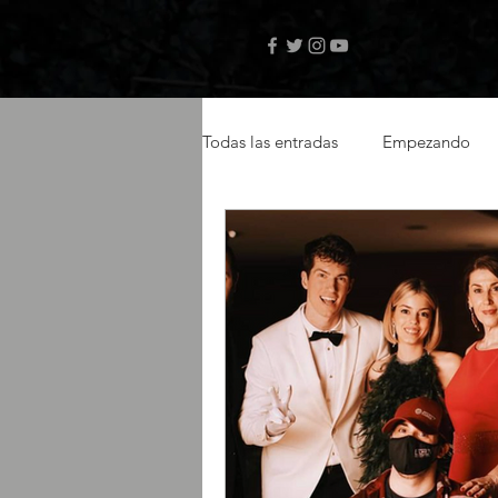
Todas las entradas
Empezando
videos musicales
artistas ca
actor latino
latin actor
Amazon Prime
selftape
libro digital
autor Teo Janse