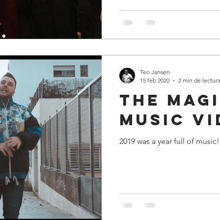
Teo Jansen
15 feb 2020
2 min de lectur
The Magi
Music V
2019 was a year full of music