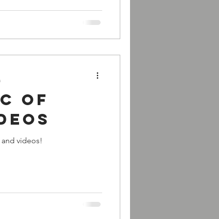
a
c of
ideos
! and videos!