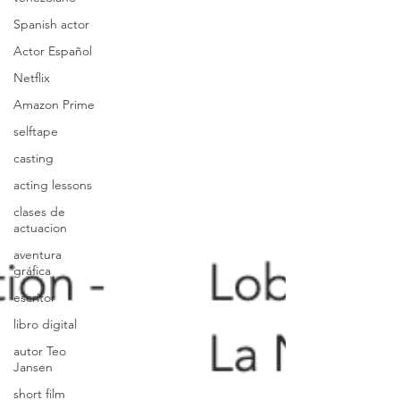
Spanish actor
Actor Español
Netflix
Amazon Prime
selftape
casting
acting lessons
clases de
actuacion
aventura
gráfica
escritor
libro digital
autor Teo
Jansen
short film