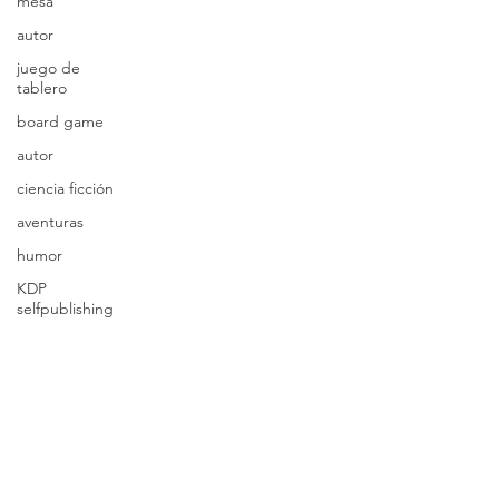
mesa
autor
juego de
tablero
board game
autor
ciencia ficción
aventuras
humor
KDP
selfpublishing