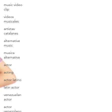
music video
clip
videos
musicales
artistas
catalanes
alternative
music
musica
alternativa
actor
acting
actor latino
latin actor
venezuelan
actor
actor
venezolano