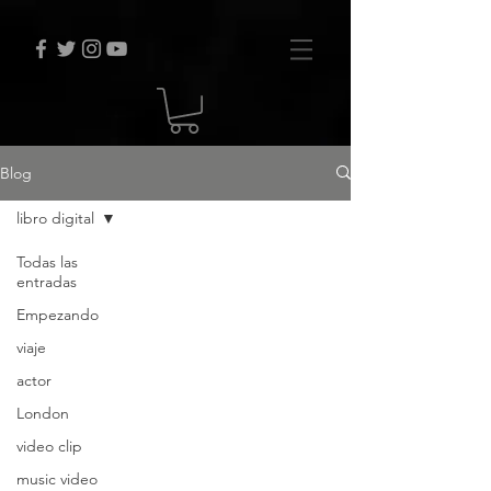
Blog
libro digital
Todas las
entradas
Empezando
viaje
actor
London
video clip
music video