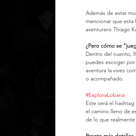
Además de estar muy
mencionar que esta h
aventurero Thiago K
¿Pero cómo se "jueg
Dentro del cuento, l
puedes escoger por d
aventura la vives co
o acompañado.
#ExploraLobaria
Este será el hashtag 
el camino lleno de en
de lo que realmente 
Pronto más detalles..