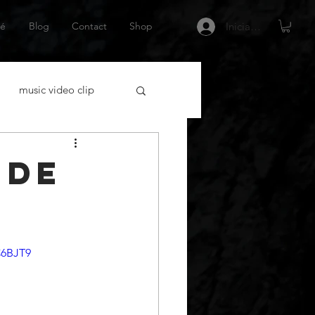
é
Blog
Contact
Shop
Iniciar sesión
music video clip
acting
 de
tor Español
Netflix
C6BJT9
 gráfica
escritor