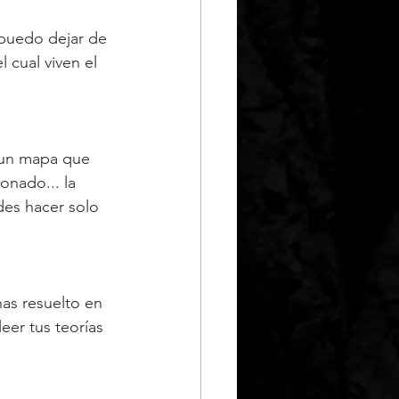
puedo dejar de 
 cual viven el 
y un mapa que 
nado... la 
des hacer solo 
has resuelto en 
eer tus teorías 