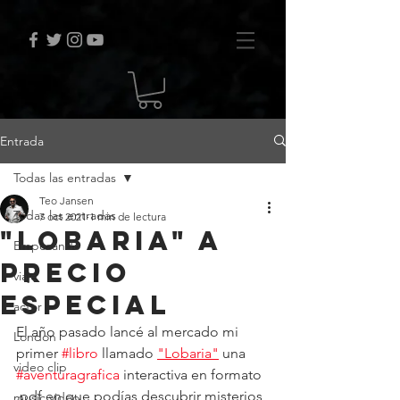
Entrada
Todas las entradas
Teo Jansen
Todas las entradas
7 oct 2021
1 min de lectura
"Lobaria" a
Empezando
precio
viaje
especial
actor
El año pasado lancé al mercado mi 
London
primer 
#libro
 llamado 
"Lobaria"
 una 
video clip
#aventuragrafica
 interactiva en formato 
.pdf en que podías descubrir misterios 
music video