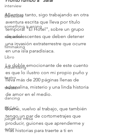
Pronto rumbo a "Safar"
interview
Mientras tanto, sigo trabajando en otra 
Barcelona
aventura escrita que lleva por título 
something is wrong
temporal "El Hotel", sobre un grupo 
de adolescentes que deben detener 
suspense
una invasión extraterrestre que ocurre 
filmmaking
en una isla paradisiaca. 
Libro
Lo doble emocionante de este cuento 
Advertising
es que lo ilustro con mi propio puño y 
teatro
lleva más de 200 páginas llenas de 
adrenalina, misterio y una linda historia 
theater
de amor en el medio.
dancing
ESCAC
Bueno, vuelvo al trabajo, que también 
tengo un par de cortometrajes que 
juego de mesa
producir, guiones que aprenderme y 
autor
más historias para traerte a ti en 