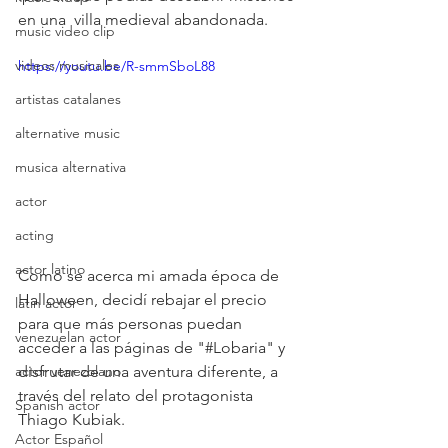
en una  villa medieval abandonada.
music video clip
videos musicales
https://youtu.be/R-smmSboL88
artistas catalanes
alternative music
musica alternativa
actor
acting
actor latino
Como se acerca mi amada época de 
Halloween, decidí rebajar el precio 
latin actor
para que más personas puedan 
venezuelan actor
acceder a las páginas de "#Lobaria" y 
disfrutar de una aventura diferente, a 
actor venezolano
través del relato del protagonista 
Spanish actor
Thiago Kubiak.
Actor Español