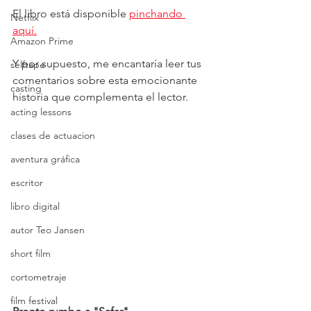
El libro está disponible 
pinchando 
Netflix
aquí.
Amazon Prime
Y por supuesto, me encantaría leer tus 
selftape
comentarios sobre esta emocionante 
casting
historia que complementa el lector.
acting lessons
clases de actuacion
aventura gráfica
escritor
libro digital
autor Teo Jansen
short film
cortometraje
film festival