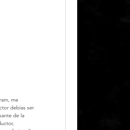
gram, me 
tor debías ser 
sante de la 
uctor, 