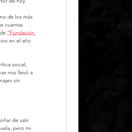
tor de hoy.
no de los más 
s cuantas 
 de 
"Fundación 
os en el año 
ica social, 
e nos llevó a 
najes sin 
ñar de salir 
uela, pero mi 