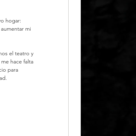
o hogar: 
 aumentar mi 
s el teatro y 
 me hace falta 
cio para 
ad.