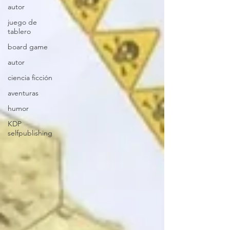
autor
juego de
tablero
board game
autor
ciencia ficción
aventuras
humor
KDP
selfpublishing