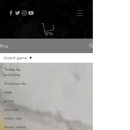
Blog
board game
Todas las
entradas
Empezando
viaje
actor
London
video clip
music video