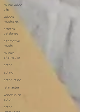
music video
clip
videos
musicales
artistas
catalanes
alternative
music
musica
alternativa
actor
acting
actor latino
latin actor
venezuelan
actor
actor
venezolano