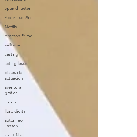
Spanish actor
Actor Español
Netflix
Amazon Prime
selftape
casting
acting lessons
clases de
actuacion
aventura
gráfica
escritor
libro digital
autor Teo
Jansen
short film