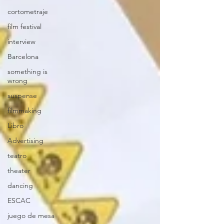
cortometraje
film festival
interview
Barcelona
something is
wrong
suspense
filmmaking
Libro
Advertising
teatro
theater
dancing
ESCAC
juego de mesa