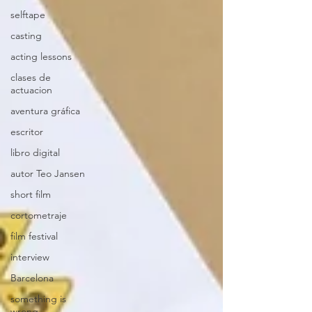
selftape
casting
acting lessons
clases de
actuacion
aventura gráfica
escritor
libro digital
autor Teo Jansen
short film
cortometraje
film festival
interview
Barcelona
something is
wrong