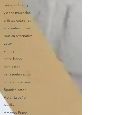
music video clip
videos musicales
artistas catalanes
alternative music
musica alternativa
actor
acting
actor latino
latin actor
venezuelan actor
actor venezolano
Spanish actor
Actor Español
Netflix
Amazon Prime