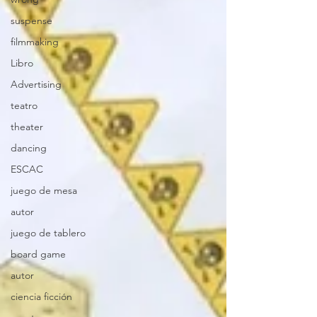
suspense
filmmaking
Libro
Advertising
teatro
theater
dancing
ESCAC
juego de mesa
autor
juego de tablero
board game
autor
ciencia ficción