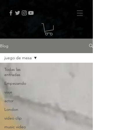
Blog
juego de mesa
Todas las
entradas
Empezando
viaje
actor
London
video clip
music video