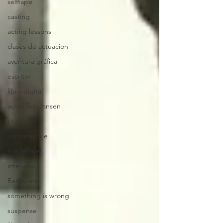
selftape
casting
acting lessons
clases de actuacion
aventura gráfica
escritor
libro digital
autor Teo Jansen
short film
cortometraje
film festival
interview
Barcelona
something is wrong
suspense