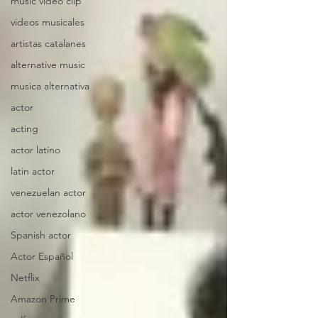
music video clip
videos musicales
artistas catalanes
alternative music
musica alternativa
actor
acting
actor latino
latin actor
venezuelan actor
actor venezolano
Spanish actor
Actor Español
Netflix
Amazon Prime