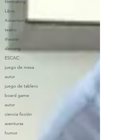
filmmaking
Libro
Advertising
teatro
theater
dancing
ESCAC
juego de mesa
autor
juego de tablero
board game
autor
ciencia ficción
aventuras
humor