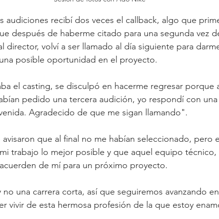
s audiciones recibí dos veces el callback, algo que prim
que después de haberme citado para una segunda vez de r
al director, volví a ser llamado al día siguiente para darm
una posible oportunidad en el proyecto.
aba el casting, se disculpó en hacerme regresar porque
habían pedido una tercera audición, yo respondí con una 
venida. Agradecido de que me sigan llamando".
avisaron que al final no me habían seleccionado, pero 
i trabajo lo mejor posible y que aquel equipo técnico, 
e acuerden de mí para un próximo proyecto.
 no una carrera corta, así que seguiremos avanzando en l
der vivir de esta hermosa profesión de la que estoy ena