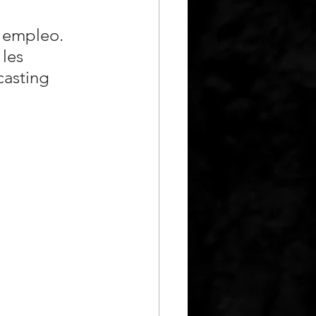
 empleo. 
les 
casting 