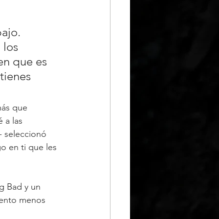
ajo. 
 los 
en que es 
tienes 
más que 
 a las 
- seleccionó 
o en ti que les 
g Bad y un 
evento menos 