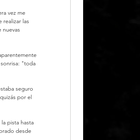
era vez me 
ealizar las 
e nuevas 
 aparentemente 
sonrisa: "toda 
estaba seguro 
quizás por el 
a pista hasta 
morado desde 