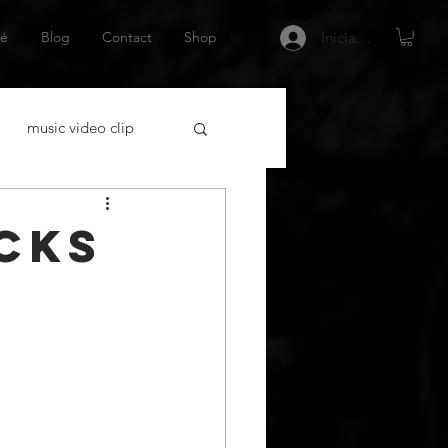
é
Blog
Contact
Shop
Iniciar sesión
music video clip
acting
cks
tor Español
Netflix
 gráfica
escritor