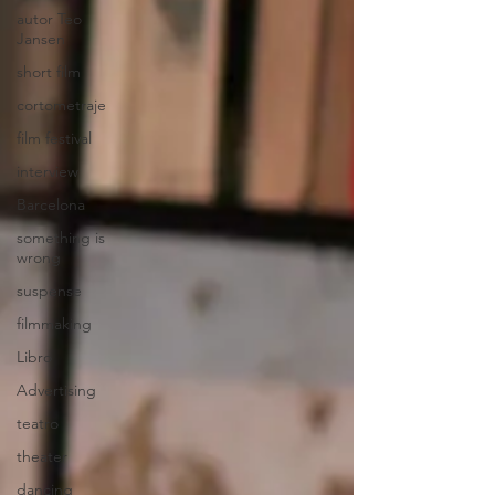
autor Teo
Jansen
short film
cortometraje
film festival
interview
Barcelona
something is
wrong
suspense
filmmaking
Libro
Advertising
teatro
theater
dancing