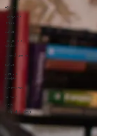
ESCAC
juego de
mesa
autor
juego de
tablero
board game
autor
ciencia
ficción
aventuras
humor
KDP
selfpublishing