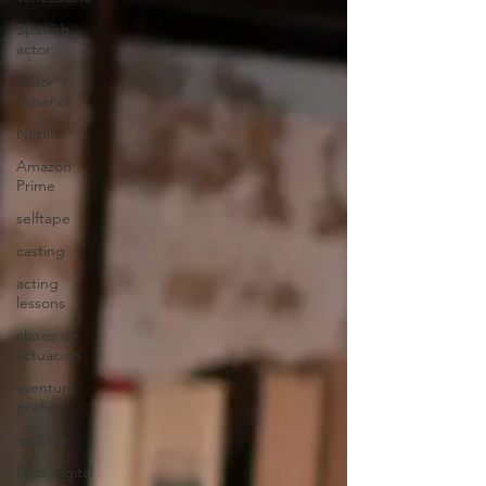
Spanish
actor
Actor
Español
Netflix
Amazon
Prime
selftape
casting
acting
lessons
clases de
actuacion
aventura
gráfica
escritor
libro digital