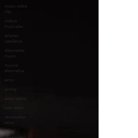
music video
clip
videos
musicales
artistas
catalanes
alternative
music
musica
alternativa
actor
acting
actor latino
latin actor
venezuelan
actor
actor
venezolano