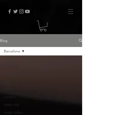
Blog
Barcelona
Todas las
entradas
Empezando
viaje
actor
London
video clip
music video